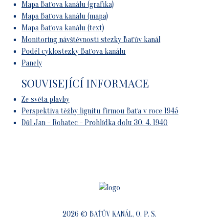
Mapa Baťova kanálu (grafika)
Mapa Baťova kanálu (mapa)
Mapa Baťova kanálu (text)
Monitoring návštěvnosti stezky Baťův kanál
Podél cyklostezky Baťova kanálu
Panely
SOUVISEJÍCÍ INFORMACE
Ze světa plavby
Perspektiva těžby lignitu firmou Baťa v roce 1945
Důl Jan - Rohatec - Prohlídka dolu 30. 4. 1940
2026 © BAŤŮV KANÁL, O. P. S.