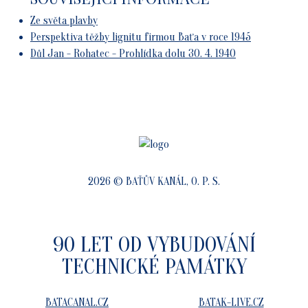
Ze světa plavby
Perspektiva těžby lignitu firmou Baťa v roce 1945
Důl Jan - Rohatec - Prohlídka dolu 30. 4. 1940
2026 © BAŤŮV KANÁL, O. P. S.
90 LET OD VYBUDOVÁNÍ
TECHNICKÉ PAMÁTKY
BATACANAL.CZ
BATAK-LIVE.CZ