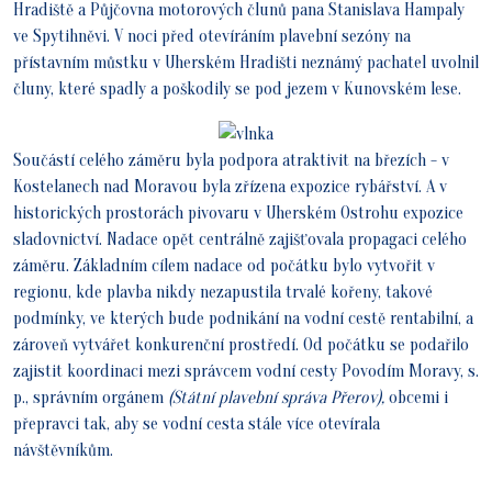
Hradiště a Půjčovna motorových člunů pana Stanislava Hampaly
ve Spytihněvi. V noci před otevíráním plavební sezóny na
přístavním můstku v Uherském Hradišti neznámý pachatel uvolnil
čluny, které spadly a poškodily se pod jezem v Kunovském lese.
Součástí celého záměru byla podpora atraktivit na březích - v
Kostelanech nad Moravou byla zřízena expozice rybářství. A v
historických prostorách pivovaru v Uherském Ostrohu expozice
sladovnictví. Nadace opět centrálně zajišťovala propagaci celého
záměru. Základním cílem nadace od počátku bylo vytvořit v
regionu, kde plavba nikdy nezapustila trvalé kořeny, takové
podmínky, ve kterých bude podnikání na vodní cestě rentabilní, a
zároveň vytvářet konkurenční prostředí. Od počátku se podařilo
zajistit koordinaci mezi správcem vodní cesty Povodím Moravy, s.
p., správním orgánem
(Státní plavební správa Přerov),
obcemi i
přepravci tak, aby se vodní cesta stále více otevírala
návštěvníkům.