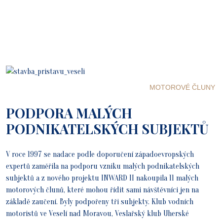
MOTOROVÉ ČLUNY
PODPORA MALÝCH
PODNIKATELSKÝCH SUBJEKTŮ
V roce 1997 se nadace podle doporučení západoevropských
expertů zaměřila na podporu vzniku malých podnikatelských
subjektů a z nového projektu INWARD II nakoupila 11 malých
motorových člunů, které mohou řídit sami návštěvníci jen na
základě zaučení. Byly podpořeny tři subjekty. Klub vodních
motoristů ve Veselí nad Moravou, Veslařský klub Uherské