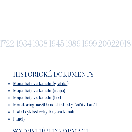
1722
1934
1938
1945
1989
1999
2002
2018
HISTORICKÉ DOKUMENTY
Mapa Baťova kanálu (grafika)
Mapa Baťova kanálu (mapa)
Mapa Baťova kanálu (text)
Monitoring návštěvnosti stezky Baťův kanál
Podél cyklostezky Baťova kanálu
Panely
SOUVISEJÍCÍ INFORMACE