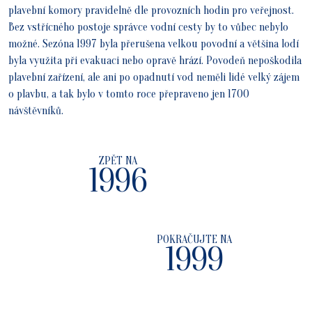
plavební komory pravidelně dle provozních hodin pro veřejnost.
Bez vstřícného postoje správce vodní cesty by to vůbec nebylo
možné. Sezóna 1997 byla přerušena velkou povodní a většina lodí
byla využita při evakuaci nebo opravě hrází. Povodeň nepoškodila
plavební zařízení, ale ani po opadnutí vod neměli lidé velký zájem
o plavbu, a tak bylo v tomto roce přepraveno jen 1700
návštěvníků.
ZPĚT NA
1996
POKRAČUJTE NA
1999